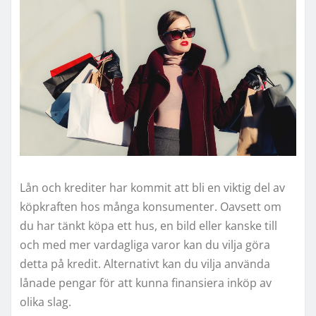
Lån och krediter har kommit att bli en viktig del av
köpkraften hos många konsumenter. Oavsett om
du har tänkt köpa ett hus, en bild eller kanske till
och med mer vardagliga varor kan du vilja göra
detta på kredit. Alternativt kan du vilja använda
lånade pengar för att kunna finansiera inköp av
olika slag.