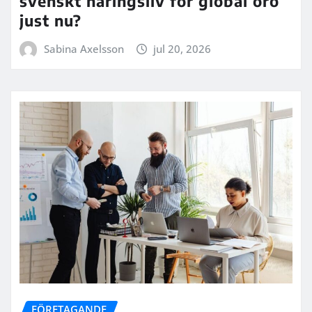
svenskt näringsliv för global oro
just nu?
Sabina Axelsson
jul 20, 2026
FÖRETAGANDE