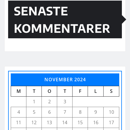
SENASTE
KOMMENTARER
NOVEMBER 2024
M
T
O
T
F
L
S
1
2
3
4
5
6
7
8
9
10
11
12
13
14
15
16
17