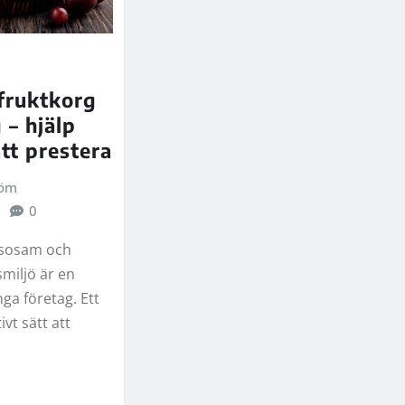
 fruktkorg
 – hjälp
att prestera
röm
0
lsosam och
miljö är en
nga företag. Ett
ivt sätt att