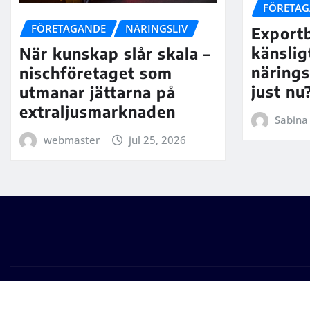
FÖRETA
FÖRETAGANDE
NÄRINGSLIV
Export
känslig
När kunskap slår skala –
närings
nischföretaget som
just nu
utmanar jättarna på
extraljusmarknaden
Sabina
webmaster
jul 25, 2026
Upphovsrätt © 2026 | Drivs med
WordPress
|
Seattle Ne