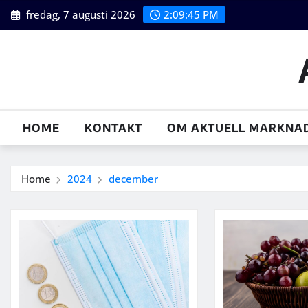
Skip
fredag, 7 augusti 2026
2:09:45 PM
to
content
HOME
KONTAKT
OM AKTUELL MARKNA
Home
2024
december