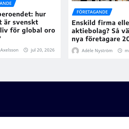
GANDE
FÖRETAGANDE
beroendet: hur
t är svenskt
Enskild firma elle
liv för global oro
aktiebolag? Så vä
?
nya företagare 2
 Axelsson
jul 20, 2026
Adéle Nyström
m
ws
av
ThemeArile