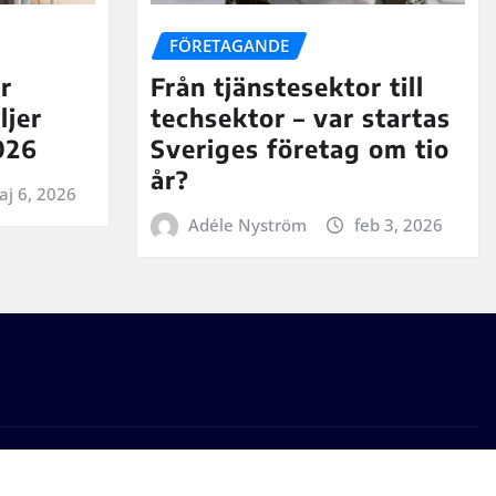
FÖRETAGANDE
r
Från tjänstesektor till
ljer
techsektor – var startas
026
Sveriges företag om tio
år?
aj 6, 2026
Adéle Nyström
feb 3, 2026