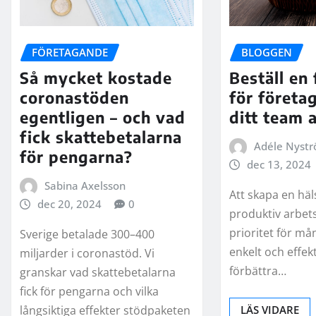
FÖRETAGANDE
BLOGGEN
Så mycket kostade
Beställ en
coronastöden
för företag
egentligen – och vad
ditt team 
fick skattebetalarna
Adéle Nyst
för pengarna?
dec 13, 2024
Sabina Axelsson
Att skapa en hä
dec 20, 2024
0
produktiv arbets
prioritet för må
Sverige betalade 300–400
enkelt och effekt
miljarder i coronastöd. Vi
förbättra…
granskar vad skattebetalarna
fick för pengarna och vilka
långsiktiga effekter stödpaketen
LÄS VIDARE