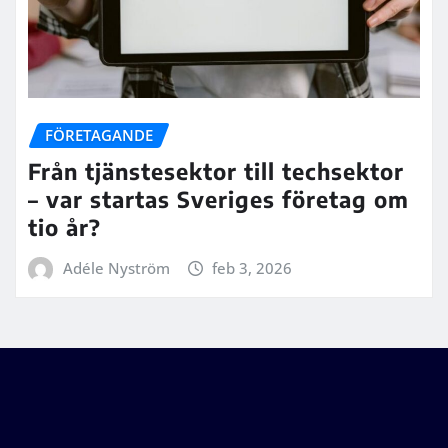
FÖRETAGANDE
Från tjänstesektor till techsektor
– var startas Sveriges företag om
tio år?
Adéle Nyström
feb 3, 2026